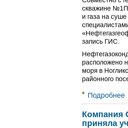
Совместно с 
скважине №1П 
и газа на суш
специалистами
«Нефтегазгеоф
запись ГИС.
Нефтегазокон
расположено н
моря в Ногликс
районного посе
Подробнее
о
«
о
Компания 
приняла уч