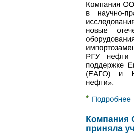
Компания ОО
в научно-пр
исследовани
новые отеч
оборудо
импортозаме
РГУ нефти 
поддержке Ев
(ЕАГО) и Н
нефти».
Подробнее
о
п
б
Компания 
приняла у