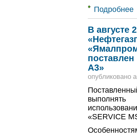
Подробнее
о
М
Н
В августе 
«Нефтегаз
«Ямалпром
поставлен
А3»
опубликовано
a
Поставлен
выполнять
использован
«SERVICE M
Особенностя