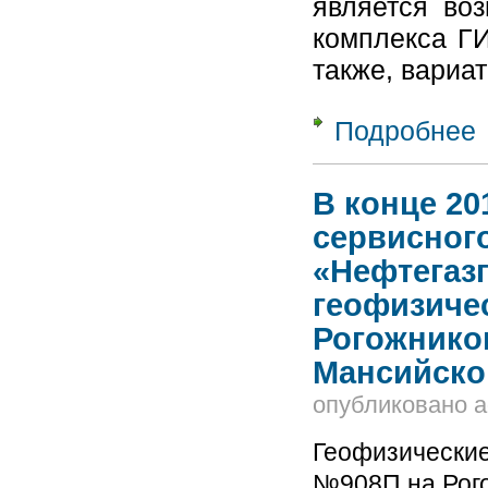
является воз
комплекса ГИ
также, вариа
Подробнее
о
к
а
В конце 20
сервисног
«Нефтегаз
геофизиче
Рогожнико
Мансийско
опубликовано
a
Геофизические
№908П на Рог