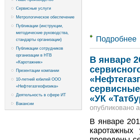
Сервисные услуги
Метрологическое обеспечение
Публикации (инструкции,
методические руководства,
Подробнее
о
стандарты организации)
т
Публикации сотрудников
организации в НТВ
В январе 2
«Каротажник»
сервисног
Презентации компании
«Нефтегаз
10-летний юбилей ООО
сервисные
«Нефтегазгеофизика»
Деятельность в сфере ИТ
«УК «Татб
Вакансии
опубликовано
a
В январе 201
каротажных 
проведены с