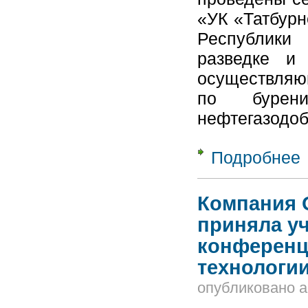
«УК «Татбурн
Республики
разведке и 
осуществляю
по бурен
нефтегазодо
Подробнее
о
О
м
Компания 
приняла уч
конференц
технологи
опубликовано
a