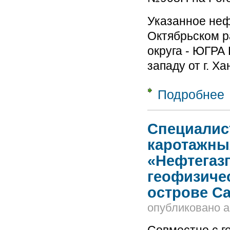
Указанное неф
Октябрьском р
округа - ЮГРА 
западу от г. Х
Подробнее
о
О
с
Специалис
каротажны
«Нефтегаз
геофизиче
острове С
опубликовано
a