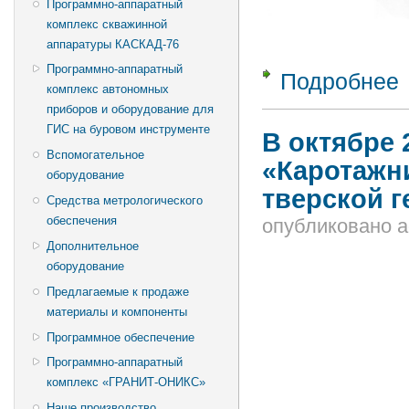
Программно-аппаратный
комплекс скважинной
аппаратуры КАСКАД-76
Программно-аппаратный
Подробнее
о
комплекс автономных
приборов и оборудование для
ГИС на буровом инструменте
В октябре 
Вспомогательное
«Каротажн
оборудование
тверской 
Средства метрологического
обеспечения
опубликовано
a
Дополнительное
оборудование
Предлагаемые к продаже
материалы и компоненты
Программное обеспечение
Программно-аппаратный
комплекс «ГРАНИТ-ОНИКС»
Наше производство