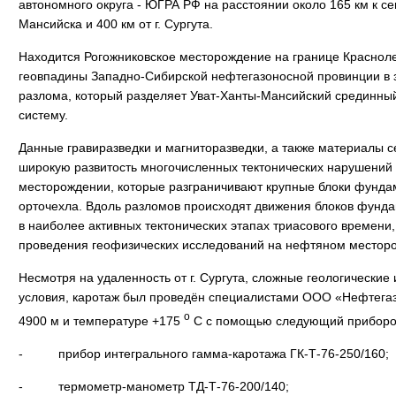
автономного округа - ЮГРА РФ на расстоянии около 165 км к сев
Мансийска и 400 км от г. Сургута.
Находится Рогожниковское месторождение на границе Красноле
геовпадины Западно-Сибирской нефтегазоносной провинции в з
разлома, который разделяет Уват-Ханты-Мансийский срединны
систему.
Данные гравиразведки и магниторазведки, а также материалы 
широкую развитость многочисленных тектонических нарушений
месторождении, которые разграничивают крупные блоки фунда
орточехла. Вдоль разломов происходят движения блоков фунд
в наиболее активных тектонических этапах триасового времени,
проведения геофизических исследований на нефтяном местор
Несмотря на удаленность от г. Сургута, сложные геологические
условия, каротаж был проведён специалистами ООО «Нефтегаз
o
4900 м и температуре +175
C с помощью следующий приборо
- прибор интегрального гамма-каротажа ГК-Т-76-250/160;
- термометр-манометр ТД-Т-76-200/140;