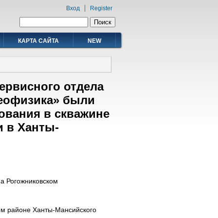
Вход
Register
Форма поиска
Поиск
КАРТА САЙТА
NEW
сервисного отдела
геофизика» были
ования в скважине
 в Ханты-
а Рогожниковском
ом районе Ханты-Мансийского