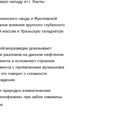
еро-западу от г. Ханты-
нинского свода и Фроловской
оне влияния крупного глубинного
й массив и Уральскую складчатую
сейсморазведки доказывают
 и разломов на данном нефтяном
мента и осложняют строение
амента с проявлением вулканизма
 что говорит о сложности
ождении.
 и природно-климатические
геофизика» при забое скважины
в: