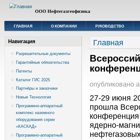
ООО Нефтегазгеофизика
ГЛАВНАЯ
О КОМПАНИИ
РУКОВОДСТВО
Вы здесь
Главная
Навигация
Разрешительные документы
Всероссий
Гарантийные обязательства
конферен
Патенты
Каталог ГИС 2025
опубликовано
a
Партнёры и заказчики
27-29 июня 2
Новые Технологии
прошла Всеро
Программно-аппаратный
комплекс наземного
конференция 
оборудования серии
ядерно-магни
«КАСКАД»
нефтегазовых
Программно-аппаратный