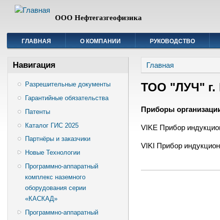
ООО Нефтегазгеофизика
ГЛАВНАЯ
О КОМПАНИИ
РУКОВОДСТВО
Вы здесь
Навигация
Главная
ТОО "ЛУЧ" г
Разрешительные документы
Гарантийные обязательства
Приборы организаци
Патенты
Каталог ГИС 2025
VIKE Прибор индукци
Партнёры и заказчики
VIKI Прибор индукцио
Новые Технологии
Программно-аппаратный
комплекс наземного
оборудования серии
«КАСКАД»
Программно-аппаратный