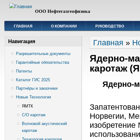
ООО Нефтегазгеофизика
ГЛАВНАЯ
О КОМПАНИИ
РУКОВОДСТВО
Вы здесь
Главная
»
Н
Навигация
Разрешительные документы
Ядерно-ма
Гарантийные обязательства
каротаж (
Патенты
Каталог ГИС 2025
Ядерно-м
Партнёры и заказчики
Новые Технологии
Запатентован
ЯМТК
Норвегии, Ме
С/О каротаж
изобретение
Волновой акустический
каротаж
использовани
Технология контроля