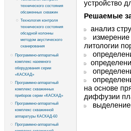
устройство д
технического состояния
обсаженных скважин
Решаемые з
Технология контроля
технического состояния
анализ стру
обсадной колонны
измерение о
методом акустического
литологии по
сканирования
определени
Программно-аппаратный
определение
комплекс наземного
оборудования серии
определени
«КАСКАД»
определени
Программно-аппаратный
на основе п
комплекс скважинных
диффузии пл
приборов серии «КАСКАД»
выделение 
Программно-аппаратный
комплекс скважинной
аппаратуры КАСКАД-60
Программно-аппаратный
комплекс скважинной