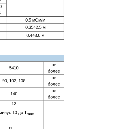
0
5
0.5 мСм/м
0.35÷2.5 м
0.4÷3.0 м
не
5410
более
не
90, 102, 108
более
не
140
более
12
минус 10 до T
max
P