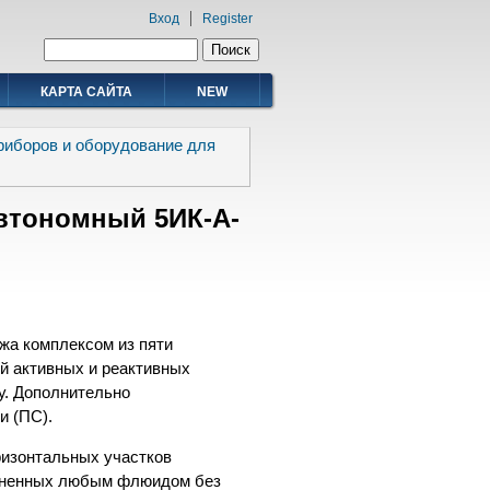
Вход
Register
Форма поиска
Поиск
КАРТА САЙТА
NEW
риборов и оборудование для
втономный 5ИК-А-
жа комплексом из пяти
й активных и реактивных
у. Дополнительно
и (ПС).
ризонтальных участков
олненных любым флюидом без