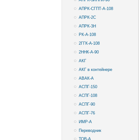
АПРК-СГПТ-А-108
АПРК-2С
АПРК-3Н
РК-А-108
2ГГК-А-108
2ННК-А-90
АКГ
АКГ в контейнере
АВАК-А
АСПГ-150
АСПГ-108
АСПГ-90
АСПГ-76
ИМР-А
Переводник
ТОВ-А