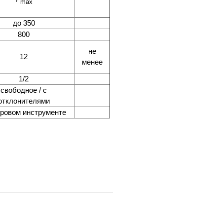
max
до 350
800
не
12
менее
1/2
свободное / с
отклонителями
уровом инструменте