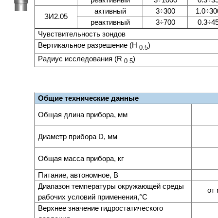
активный
3÷300
1.0÷30
ЗИ2.05
реактивный
3÷700
0.3÷4
Чувствительность зондов
Вертикальное разрешение (H
)
0.5
Радиус исследования (R
)
0.5
Общие технические данные
Общая длина прибора, мм
Диаметр прибора D, мм
Общая масса прибора, кг
Питание, автономное, В
Диапазон температуры окружающей среды
от 
рабочих условий применения,°С
Верхнее значение гидростатического