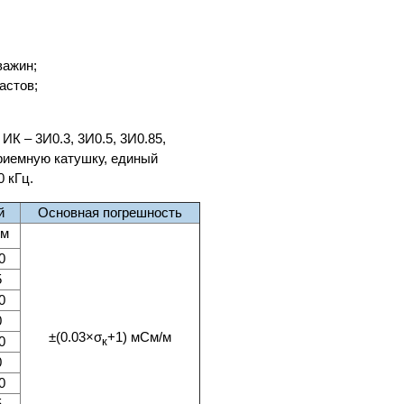
важин;
астов;
К – 3И0.3, 3И0.5, 3И0.85,
риемную катушку, единый
0 кГц.
й
Основная погрешность
·м
0
5
0
0
±(0.03×σ
+1) мСм/м
0
к
0
0
5