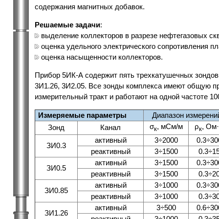
содержания магнитных добавок.
Решаемые задачи
:
выделение коллекторов в разрезе нефтегазовых ск
оценка удельного электрического сопротивления пл
оценка насыщенности коллекторов.
Прибор 5ИК-А содержит пять трехкатушечных зондов И
3И1.26, 3И2.05. Все зонды комплекса имеют общую п
измерительный тракт и работают на одной частоте 10
Измеряемые параметры
Диапазон измерени
σ
, мСм/м
ρ
, Ом
Зонд
Канал
к
к
активный
3÷2000
0.3÷30
ЗИ0.3
реактивный
3÷1500
0.3÷1
активный
3÷1500
0.3÷30
ЗИ0.5
реактивный
3÷1500
0.3÷2
активный
3÷1000
0.3÷30
ЗИ0.85
реактивный
3÷1000
0.3÷3
активный
3÷500
0.6÷30
ЗИ1.26
реактивный
3÷1000
0.3÷3