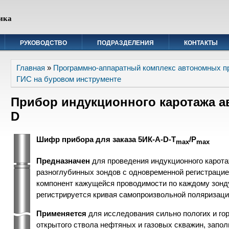
ика
РУКОВОДСТВО
ПОДРАЗДЕЛЕНИЯ
КОНТАКТЫ
Вы здесь
Главная
»
Программно-аппаратный комплекс автономных п
ГИС на буровом инструменте
Прибор индукционного каротажа а
D
Шифр прибора для заказа 5ИК-А-D-T
/P
max
max
Предназначен
для проведения индукционного карота
разноглубинных зондов с одновременной регистрацие
компонент кажущейся проводимости по каждому зонд
регистрируется кривая самопроизвольной поляризаци
Применяется
для исследования сильно пологих и го
открытого ствола нефтяных и газовых скважин, зап