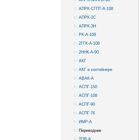
АПРК-СГПТ-А-108
АПРК-2С
АПРК-3Н
РК-А-108
2ГГК-А-108
2ННК-А-90
АКГ
АКГ в контейнере
АВАК-А
АСПГ-150
АСПГ-108
АСПГ-90
АСПГ-76
ИМР-А
Переводник
ТОВ-А