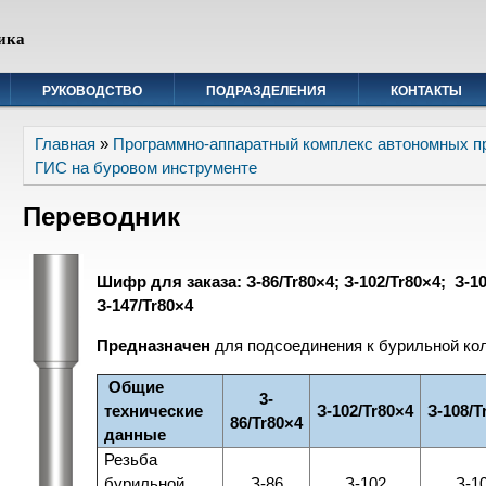
ика
РУКОВОДСТВО
ПОДРАЗДЕЛЕНИЯ
КОНТАКТЫ
Вы здесь
Главная
»
Программно-аппаратный комплекс автономных п
ГИС на буровом инструменте
Переводник
Шифр для заказа:
З-86/Tr80×4; З-102/Tr80×4; З-10
З-147/Tr80×4
Предназначен
для подсоединения к бурильной ко
Общие
3-
технические
З-102/Tr80×4
З-108/T
86/Tr80×4
данные
Резьба
бурильной
З-86
З-102
З-1