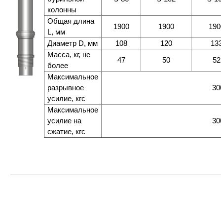
колонны
Общая длина
1900
1900
190
L, мм
Диаметр D, мм
108
120
13
Масса, кг, не
47
50
52
более
Максимальное
разрывное
30
усилие, кгс
Максимальное
усилие на
30
сжатие, кгс