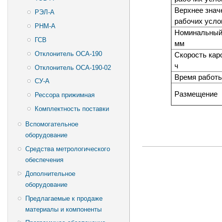
Верхнее знач
РЭЛ-А
рабочих усло
РНМ-А
Номинальный
ГСВ
мм
Отклонитель ОСА-190
Скорость каро
ч
Отклонитель ОСА-190-02
Время работы
СУ-А
Размещение
Рессора прижимная
Комплектность поставки
Вспомогательное
оборудование
Средства метрологического
обеспечения
Дополнительное
оборудование
Предлагаемые к продаже
материалы и компоненты