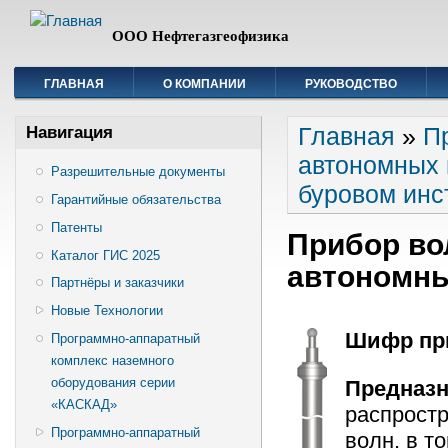
ООО Нефтегазгеофизика
ГЛАВНАЯ
О КОМПАНИИ
РУКОВОДСТВО
Вы здесь
Главная
»
П
Навигация
автономных 
Разрешительные документы
буровом инс
Гарантийные обязательства
Патенты
Прибор во
Каталог ГИС 2025
автономн
Партнёры и заказчики
Новые Технологии
Шифр при
Программно-аппаратный
комплекс наземного
оборудования серии
Предназн
«КАСКАД»
распрост
Программно-аппаратный
волн, в т