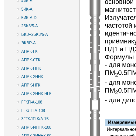
основной 
4ИК-А
магнитост
5ИК-А
Излучател
5ИК-А-D
частотой 
2БК3/5-А
идентичн
БКЗ+2БК3/5-А
приёмник
ЭКВР-А
ПД1 и ПД2
АПРК-ГК
Формулы 
АПРК-СГК
- для мон
АПРК-ННК
ПМ
0.5П
2
АПРК-2ННК
- для мон
АПРК-НГК
ПМ
0.5П
2
АПРК-2ННК-НГК
- для дип
ГГКП-А-108
ГГКЛП-А-108
3ГГКЛП-К/А-76
Измеряемые
АПРК-ИННК-108
Интервальное
- продольной
АПРК-3ИННК-90