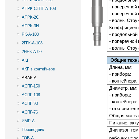
- поперечной
АПРК-СГПТ-А-108
- поперечной
АПРК-2С
- волны Стоу
АПРК-3Н
Коэффициент 
- продольной 
РК-А-108
- поперечной
2ГГК-А-108
- волны Стоу
2ННК-А-90
Общие техн
АКГ
Длина, мм:
АКГ в контейнере
- прибора;
АВАК-А
- контейнера.
АСПГ-150
Диаметр, мм:
- прибора;
АСПГ-108
- контейнера;
АСПГ-90
- отклонителе
АСПГ-76
Общая масса 
ИМР-А
Питание, акк
Переводник
Диапазон те
рабочих усло
ТОВ-А