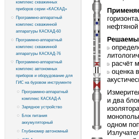
комплекс скважинных
Применя
приборов серии «КАСКАД»
горизонт
Программно-аппаратный
комплекс скважинной
нефтяной 
аппаратуры КАСКАД-60
Решаемы
Программно-аппаратный
определ
комплекс скважинной
аппаратуры КАСКАД-76
литологич
расчёт м
Программно-аппаратный
комплекс автономных
оценка в
приборов и оборудование для
акустичес
ГИС на буровом инструменте
Измерител
Программно-аппаратный
комплекс КАСКАД-А
и два бло
изолятора
Зарядное устройство
монополь
Блок питания
аккумуляторный
одном поп
Излучател
Глубиномер автономный