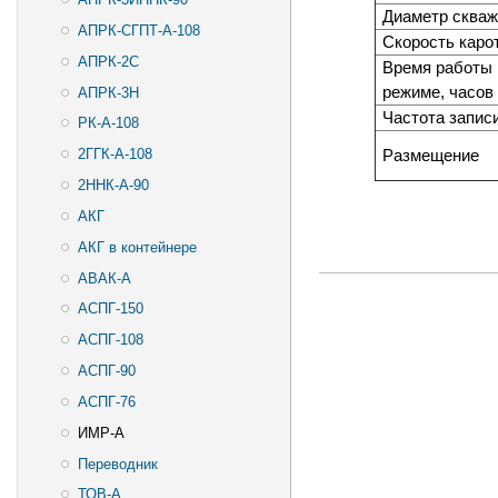
Диаметр скваж
АПРК-СГПТ-А-108
Скорость каро
АПРК-2С
Время работы 
режиме, часов
АПРК-3Н
Частота записи
РК-А-108
Размещение
2ГГК-А-108
2ННК-А-90
АКГ
АКГ в контейнере
АВАК-А
АСПГ-150
АСПГ-108
АСПГ-90
АСПГ-76
ИМР-А
Переводник
ТОВ-А