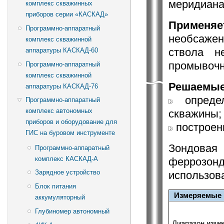
меридиана
комплекс скважинных
приборов серии «КАСКАД»
Применяе
Программно-аппаратный
необсажен
комплекс скважинной
ствола н
аппаратуры КАСКАД-60
промывочн
Программно-аппаратный
комплекс скважинной
Решаемые
аппаратуры КАСКАД-76
определ
Программно-аппаратный
комплекс автономных
скважины;
приборов и оборудование для
построен
ГИС на буровом инструменте
Зондова
Программно-аппаратный
комплекс КАСКАД-А
феррозонд
Зарядное устройство
использов
Блок питания
Измеряемые 
аккумуляторный
Глубиномер автономный
Диапазон изме