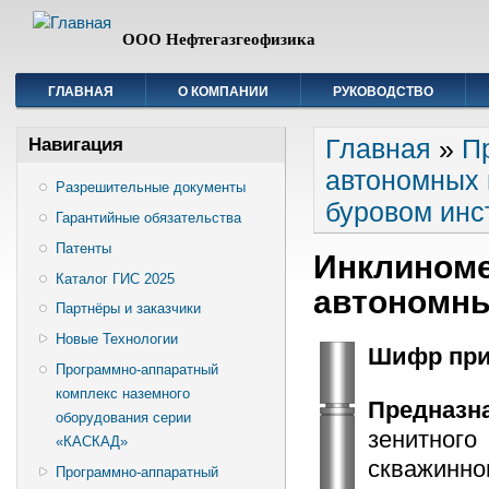
ООО Нефтегазгеофизика
ГЛАВНАЯ
О КОМПАНИИ
РУКОВОДСТВО
Вы здесь
Главная
»
П
Навигация
автономных 
Разрешительные документы
буровом инс
Гарантийные обязательства
Патенты
Инклиноме
Каталог ГИС 2025
автономн
Партнёры и заказчики
Новые Технологии
Шифр при
Программно-аппаратный
комплекс наземного
Предназн
оборудования серии
зенитног
«КАСКАД»
скважин
Программно-аппаратный