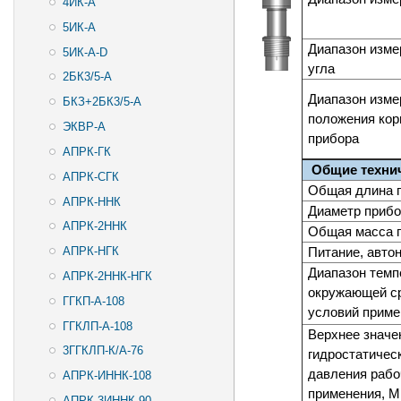
4ИК-А
5ИК-А
Диапазон изме
5ИК-А-D
угла
2БК3/5-А
Диапазон изме
БКЗ+2БК3/5-А
положения кор
ЭКВР-А
прибора
АПРК-ГК
Общие техни
АПРК-СГК
Общая длина 
АПРК-ННК
Диаметр прибо
АПРК-2ННК
Общая масса п
Питание, авто
АПРК-НГК
Диапазон темп
АПРК-2ННК-НГК
окружающей с
ГГКП-А-108
условий приме
ГГКЛП-А-108
Верхнее значе
3ГГКЛП-К/А-76
гидростатичес
давления рабо
АПРК-ИННК-108
применения, 
АПРК-3ИННК-90