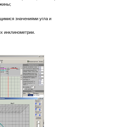
ажины;
щимися значениями угла и
х инклинометрии.