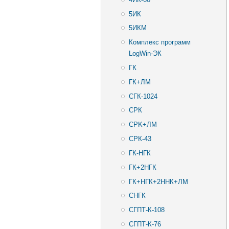
5ИК
5ИКМ
Комплекс программ
LogWin-ЭК
ГК
ГК+ЛМ
СГК-1024
СРК
CPK+ЛМ
СРК-43
ГК-НГК
ГК+2НГК
ГК+НГК+2ННК+ЛМ
СНГК
СГПТ-К-108
СГПТ-К-76