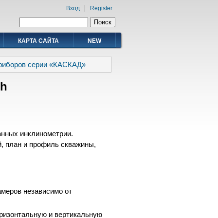
Вход
Register
Форма поиска
Поиск
КАРТА САЙТА
NEW
риборов серии «КАСКАД»
th
анных инклинометрии.
, план и профиль скважины,
амеров независимо от
оризонтальную и вертикальную