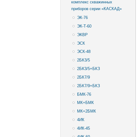
комплекс скважинных
приборов серии «КАСКАД»
ЭК-76
ЭК-Т-60
ЭКВР
ЭСК
ЭСК-48
2БК3/5
2БК3/5+БКЗ
2БК7/9
2БК7/9+БКЗ
БМК-76
МК+БМК
МК+2БМК
4ИК
4ИК-45
4ИК-60