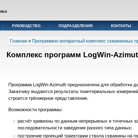
ика
РУКОВОДСТВО
ПОДРАЗДЕЛЕНИЯ
КОНТАКТЫ
Вы здесь
Главная
»
Программно-аппаратный комплекс скважинных п
Комплекс программ LogWin-Azimu
Программа LogWin-Azimuth предназначена для обработки д
Заказчику выдаются результаты поинтервальных измерений
строится трёхмерное представление.
Возможности программы:
расчёт кривизны по данным непрерывных и точечных з
последовательности заведения разного типа данных;
построение проекций траектории ствола скважины на г