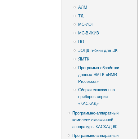
АЛМ
ТД
МС-ИОН
МС-ВИКИЗ
ПО
ЗОНД гибкий для ЭК
ЯМТК
Программа обработки
данных ЯМТК «NMR
Processor»
Сборки скважинных
приборов серии
«КАСКАД»
Программно-аппаратный
комплекс скважинной
аппаратуры КАСКАД-60
Программно-аппаратный