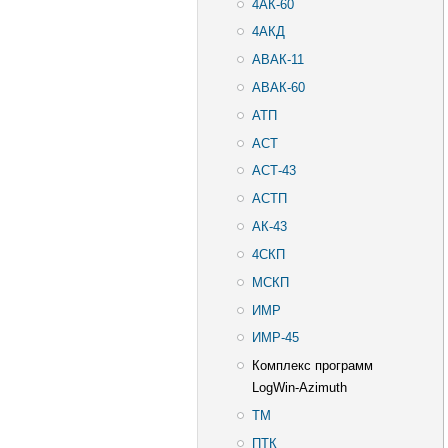
4АК-60
4АКД
АВАК-11
АВАК-60
АТП
АСТ
АСТ-43
АСТП
АК-43
4СКП
МСКП
ИМР
ИМР-45
Комплекс программ
LogWin-Azimuth
ТМ
ПТК