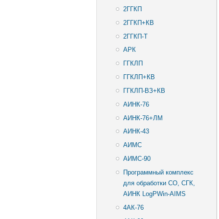
2ГГКП
2ГГКП+КВ
2ГГКП-T
АРК
ГГКЛП
ГГКЛП+КВ
ГГКЛП-ВЗ+КВ
АИНК-76
АИНК-76+ЛМ
АИНК-43
АИМС
АИМС-90
Программный комплекс
для обработки СО, СГК,
АИНК LogPWin-AIMS
4АК-76